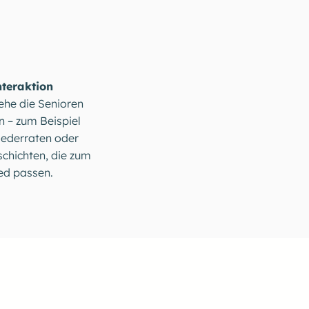
nteraktion
ehe die Senioren
in – zum Beispiel
iederraten oder
chichten, die zum
ed passen.