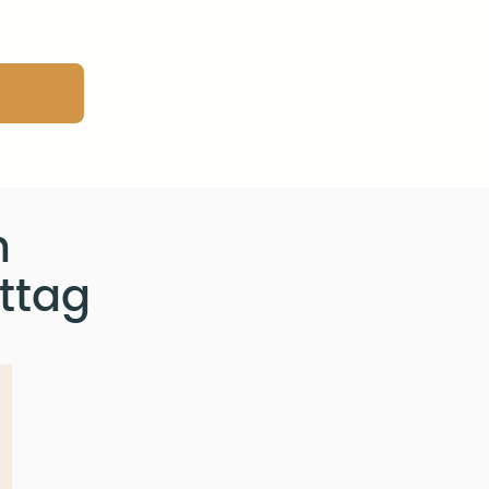
n
ttag