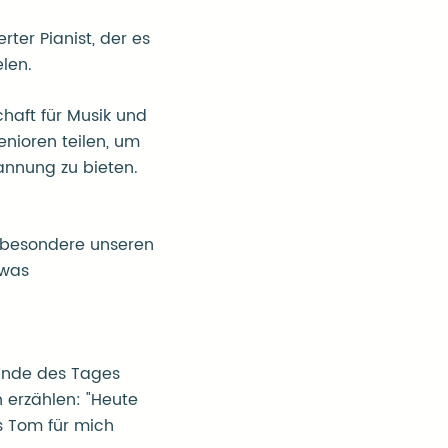
rter Pianist, der es
elen.
haft für Musik und
nioren teilen, um
annung zu bieten.
nsbesondere unseren
twas
Ende des Tages
n erzählen: "Heute
s Tom für mich