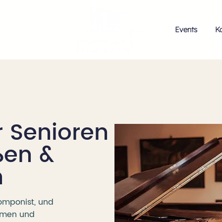
Events
K
r Senioren
ßen &
n
omponist, und
samen und