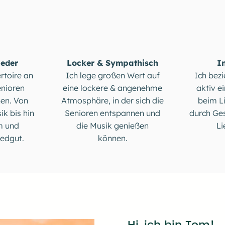
ieder
Locker & Sympathisch
I
rtoire an
Ich lege großen Wert auf
Ich bezi
enioren
eine lockere & angenehme
aktiv e
nen. Von
Atmosphäre, in der sich die
beim L
ik bis hin
Senioren entspannen und
durch Ges
m und
die Musik genießen
Li
iedgut.
können.