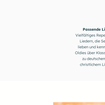
Passende L
Vielfältiges Repe
Liedern, die S
lieben und ken
Oldies über Klass
zu deutsche
christlichem L