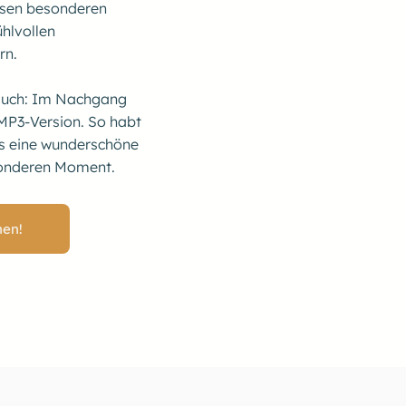
iesen besonderen
hlvollen
ern.
 Euch: Im Nachgang
 MP3-Version. So habt
es eine wunderschöne
sonderen Moment.
nen!