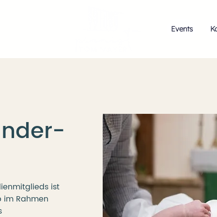
Events
K
under-
enmitglieds ist
b im Rahmen
s