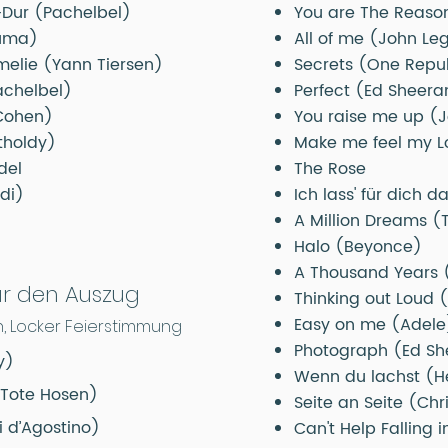
Dur​ (Pachelbel)
You are The Reaso
ruma)
All of me (John Le
melie (Yann Tiersen)
Secrets (One Repu
achelbel)
Perfect (Ed Sheera
 Cohen)
You raise me up (
tholdy)
Make me feel my L
del
The Rose
di)
Ich lass' für dich 
A Million Dreams 
Halo (Beyonce)
A Thousand Years (
für den Auszug
Thinking out Loud 
Easy on me (Adele
, Locker Feierstimmung
Photograph (Ed Sh
y)
Wenn du lachst (He
(Tote Hosen)
Seite an Seite (Chr
i d’Agostino)
Can't Help Falling i