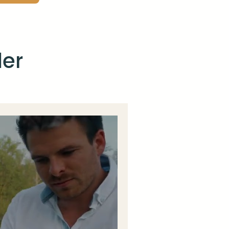
der
s