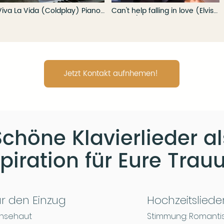
Viva La Vida (Coldplay) Piano
Can't help falling in love (Elvis
Cover am Wasser
Presley) – Piano Cover
Jetzt Kontakt aufnhemen!
Schöne Klavierlieder al
spiration für Eure Trau
ür den Einzug
Hochzeitsliede
änsehaut
Stimmung: Romantis