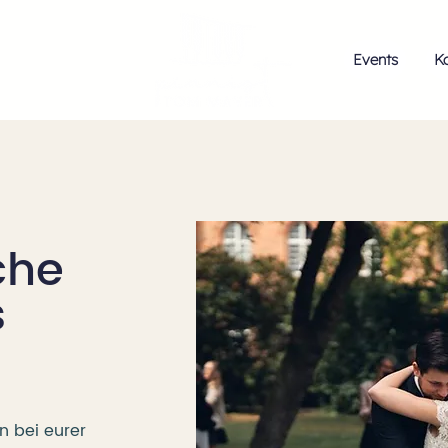
Events
K
che
s
n bei eurer