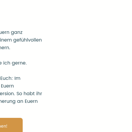
Euern ganz
inem gefühlvollen
hern.
e ich gerne.
 Euch: Im
 Euern
rsion. So habt ihr
nerung an Euern
nen!