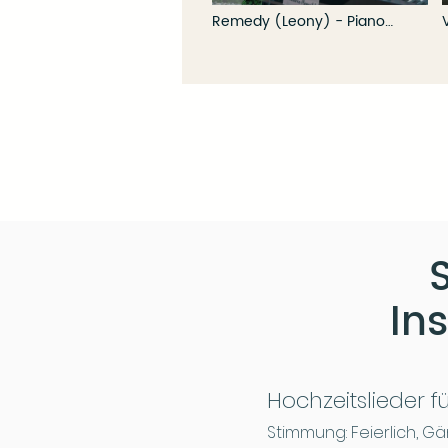
Remedy (Leony) - Piano
Cover von Tom Mayer
In
Hochzeitslieder f
Stimmung: Feierlich, G