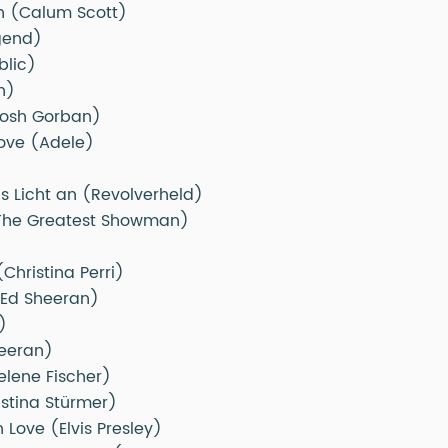
n (Calum Scott)
gend)
blic)
n)
Josh Gorban)
ove (Adele)
das Licht an (Revolverheld)
(The Greatest Showman)
Christina Perri)
(Ed Sheeran)
)
eeran)
lene Fischer)
istina Stürmer)
n Love (Elvis Presley)