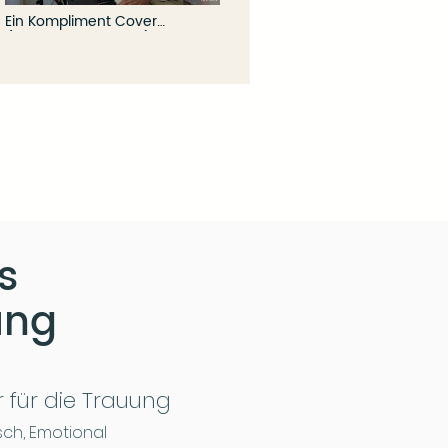
Ein Kompliment Cover
(Sportfreunde Stiller) - Piano
Ballade
s
ung
r für die Trauung
ch, Emotional