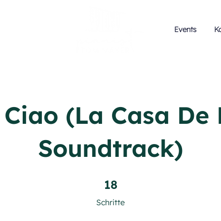
Events
K
 Ciao (La Casa De
Soundtrack)
18 Schritte
18
Schritte