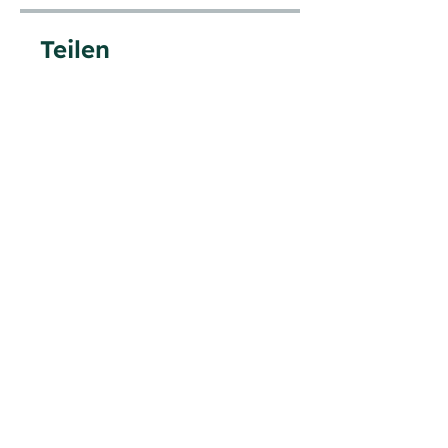
Teilen
Teilnehmen
tom@tomiano.de
Whatsapp:
+49 176 2029 2173
Datenschutz