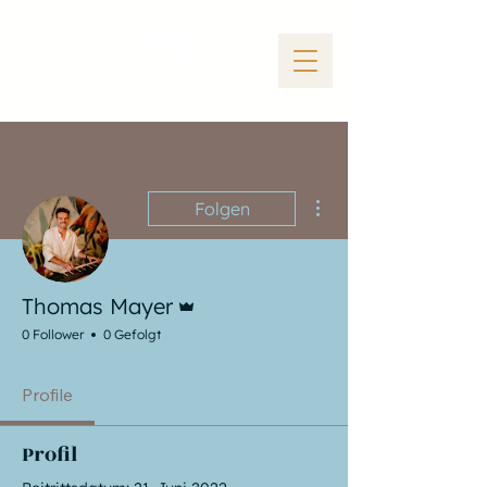
Weitere Optionen
Folgen
Administrator
Thomas Mayer
0 Follower
0 Gefolgt
Profile
Profil